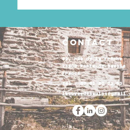
Contact
82, rue de la Frêche
73800 Porte-de-Savoie
France​
Tél : 07 82 80 73 83​
lacuveedesaulps@gmail.