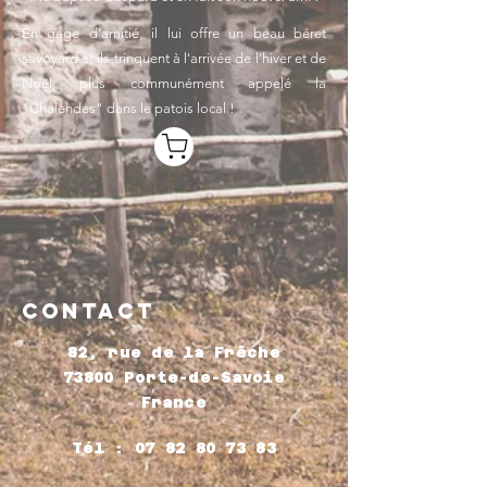
En gage d'amitié, il lui offre un beau béret
savoyard et ils trinquent à l'arrivée de l'hiver et de
Noël, plus communément appelé la
"Chalendes" dans le patois local !
Contact
82, rue de la Frêche
73800 Porte-de-Savoie
France​
Tél :
07 82 80 73 83