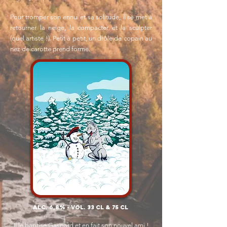
Pour tromper son ennui et sa solitude, il se met à
retourner la neige, la compacter et la sculpter
(quel artiste !). Petit à petit, un drôle de copain au
nez de carotte prend forme.
ALC. 6,8% - VOL. 33 CL & 75 cl
Il le baptise Gaspard et en fait son nouvel ami !