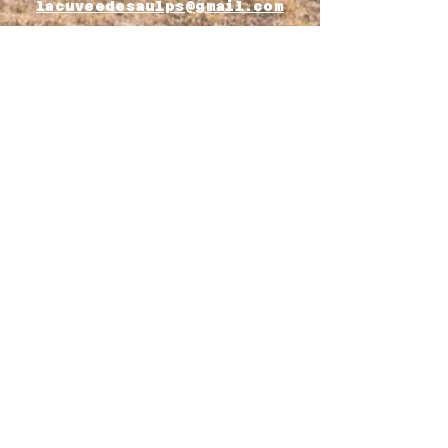
lacuveedesaulps@gmail.com
Envoyer