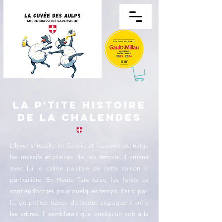
la p'tite histoire
de la Chalendes
L'hiver s'installe en Savoie et recouvre de neige
les massifs et plaines de nos terroirs. Il amène
avec lui le calme paisible de cette saison si
particulière.
En Haute Tarentaise, les forêts se
sont endormies pour quelques temps.
Par-ci par-
là, de petites traces de pattes zigzaguent entre
les arbres. Il semblerait que quelqu'un soit à la