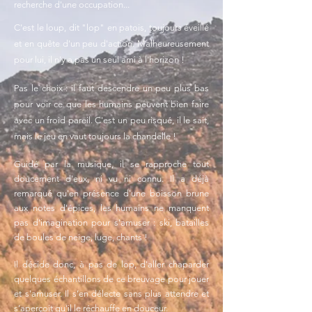
recherche d'une occupation...
C'est le loup, dit "lop" en patois, toujours éveillé
et en quête d'un peu d'action. Malheureusement
pour lui, il n'y a pas un seul ami à l'horizon !
Pas le choix : il faut descendre un peu plus bas
pour voir ce que les humains peuvent bien faire
avec un froid pareil. C'est un peu risqué, il le sait,
mais le jeu en vaut toujours la chandelle !
Guidé par la musique, il se rapproche tout
doucement d'eux, ni vu ni connu. Il a déjà
remarqué qu'en présence d'une boisson brune
aux notes d'épices, les humains ne manquent
pas d'imagination pour s'amuser : ski, batailles
de boules de neige, luge, chants !
Il décide donc, à pas de lop, d'aller chaparder
quelques échantillons de ce breuvage pour jouer
et s'amuser. Il s’en délecte sans plus attendre et
s’aperçoit qu’il le réchauffe en douceur.